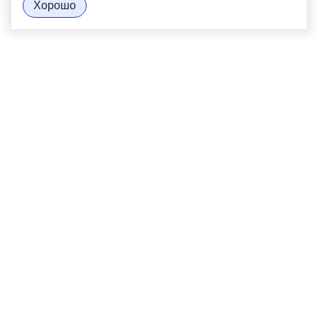
Хорошо
О нас
Продукция
Наши проекты
Контакты
Новости
Сотрудники
Доставка и оплата
Оформить заявку
© 2024 - 2026. Прогальваника
Политика конфиденциальности
Пользовательское соглашение
Разработка и продвижение -