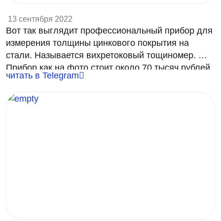
13 сентября 2022
Вот так выглядит профессиональный прибор для
измерения толщины цинкового покрытия на
стали. Называется вихретоковый тощиномер.
Прибор как на фото стоит около 70 тысяч рублей,
читать в Telegram
раз в год нужно сдавать на поверку.
9 микрон - хорошая толщина для цинка
нанесенного гальваническим способом. ОТК
пройден
😉