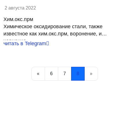
дороже.
2 августа 2022
Хим.окс.прм
Химическое оксидирование стали, также
известное как хим.окс.прм, воронение, и
чернение.
читать в Telegram
В промышленности применяется горячее и
холодное оксидирование
Горячее оксидирование проводят в горячих
«
6
7
8
»
щелочных растворах, холодное - в композициях
на основе селенистой, фосфорной кислот и
солей меди.
На практике легче всего реализовать холодный
процесс: не требуется использование тока и
высоких температур.
Перед нанесением оксидной пленки изделие