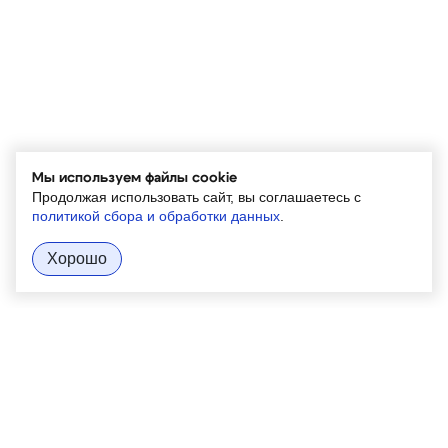
необходимо тщательно обезжирить, протравить и
активировать.
После оксидирования, полученную черную
пленку необходимо наполнить маслом,
эмульсией или полимерным составом. Если этого
не сделать металл покроется ржавчиной. Защита
Мы используем файлы cookie
от коррозии достигается за счет наполнения
Продолжая использовать сайт, вы соглашаетесь с
политикой сбора и обработки данных
.
рыхлой оксидной пленки.
Хорошо
После наполнения детали следует хорошо
высушить чтобы на нем не осталось следов
влаги.
О нас
Продукция
Наши проекты
Контакты
Новости
Сотрудники
Доставка и оплата