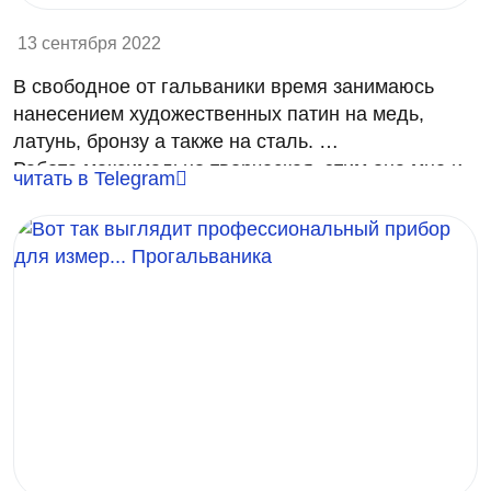
13 сентября 2022
В свободное от гальваники время занимаюсь
нанесением художественных патин на медь,
латунь, бронзу а также на сталь.
Работа максимально творческая, этим она мне и
читать в Telegram
нравится.
В дальнейшем опубликую свои работы по
патинам на скульптурах из бронзы, поэтому, stay
tuned.