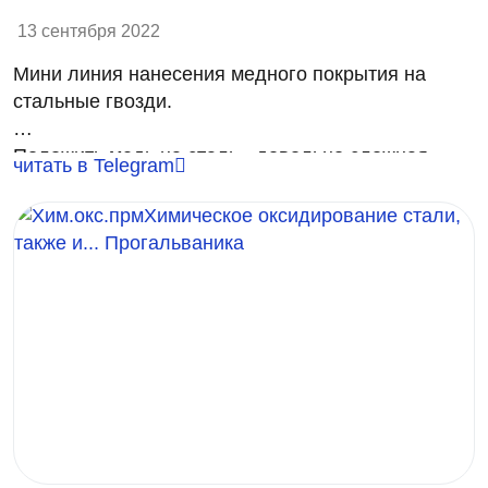
13 сентября 2022
Мини линия нанесения медного покрытия на
стальные гвозди.
Положить медь на сталь - довольно сложная
читать в Telegram
задача. Несмотря на это, в ютубе огромное
количество видео, в котором всякие умельцы
меднят стальные изделия обычным погружением
их в раствор медного купороса.
Только знайте, что эта медь у вас потом точно
отслоится. Всему виной контактная медь, которая
выделяется даже под током.
Поэтому, для получения медного покрытия на
кислом сульфатном электролите обязательно
используется подслой щелочной меди или
никеля. Никель более предпочтителен, но чуть